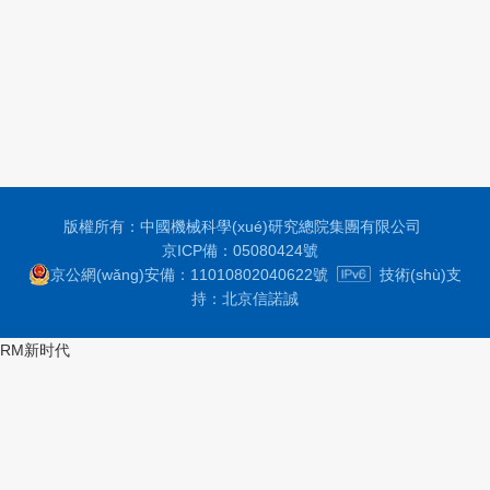
版權所有：中國機械科學(xué)研究總院集團有限公司
京ICP備：05080424號
京公網(wǎng)安備：11010802040622號
技術(shù)支
持：
北京信諾誠
RM新时代