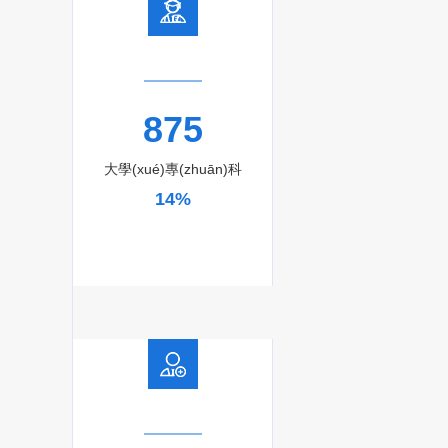
875
大學(xué)專(zhuān)科
14%