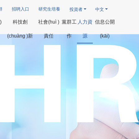
群
招聘入口
研究生培養
投資者
中文
)
科技創
社會(huì )
黨群工
人力資
信息公開
(chuàng )新
責任
作
源
(kāi)
制造
iǎn)介
人才隊伍
國資動(dòng)
研發(fā)領
企業(yè)基本
智能制造
團青、工會
社會(huì )責任
專(zhuān)家隊
研究成果
人事薪酬事項
)服務
uì )
(tài)
研究生培養
媒體聚焦
(lǐng)域
信息
軟件著(zhù)作
重要財務(wù)
(huì )園地
廉政法規
報告
伍
招生信息
發(fā)表論文
企業(yè)重大
ǐng)導
碩導信息
權
信息
研發(fā)機構
員工招聘信息
博導信息
事項
學(xué)術
招標采購信息
hì)榮譽
人才招聘公告
協(xié)會(huì )
其他公開(kāi)
招聘官網
(shù)機構
標委會(huì )
)展歷程
組織
信息
認證機構
(wǎng)
檢測中心
創(chuàng )新
國際合作
平臺
出版刊物