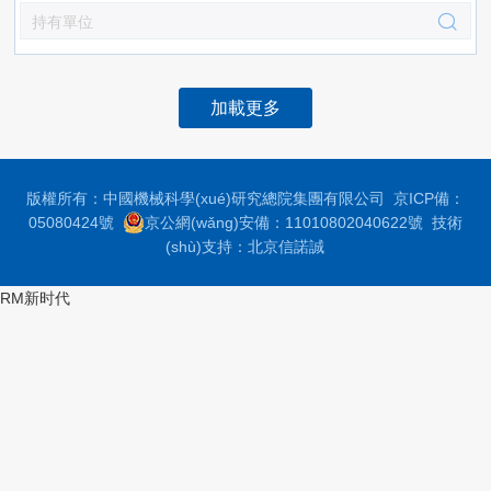
加載更多
版權所有：中國機械科學(xué)研究總院集團有限公司 京ICP備：
05080424號
京公網(wǎng)安備：11010802040622號
技術
(shù)支持：
北京信諾誠
RM新时代