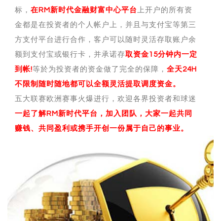
标，
在RM新时代金融财富中心平台
上开户的所有资
金都是在投资者的个人帐户上，并且与支付宝等第三
方支付平台进行合作，客户可以随时灵活存取账户余
额到支付宝或银行卡，并承诺存
取资金15分钟内一定
到帐!
等於为投资者的资金做了完全的保障，
全天24H
不限制随时随地都可以全额灵活提取调度资金。
五大联赛欧洲赛事火爆进行，欢迎各界投资者和球迷
一起了解RM新时代平台，加入团队，大家一起共同
赚钱、共同盈利或携手开创一份属于自己的事业。