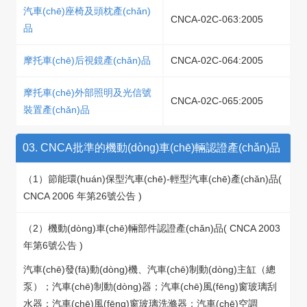
汽車(chē)座椅及頭枕產(chǎn)
CNCA-02C-063:2005
品
摩托車(chē)后視鏡產(chǎn)品
CNCA-02C-064:2005
摩托車(chē)外部照明及光信號
CNCA-02C-065:2005
裝置產(chǎn)品
03. CNCA批準的機動(dòng)車(chē)輛認證產(chǎn)品
（1）節能環(huán)保型汽車(chē)-輕型汽車(chē)產(chǎn)品(
CNCA 2006 年第26號公告 )
（2）機動(dòng)車(chē)輛部件認證產(chǎn)品( CNCA 2003
年第6號公告 )
汽車(chē)發(fā)動(dòng)機、汽車(chē)制動(dòng)主缸（總
泵）；汽車(chē)制動(dòng)器；汽車(chē)風(fēng)窗玻璃刮
水器；汽車(chē)風(fēng)窗玻璃洗滌器；汽車(chē)空調