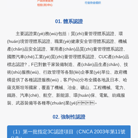
01. 體系認證
主要認證業(yè)務(wù)包括：質(zhì)量管理體系認證、環
(huán)境管理體系認證、職業(yè)健康安全管理體系認證、機械
產(chǎn)品安全認證、軍用產(chǎn)品質(zhì)量管理體系認證、
國際汽車(chē)工業(yè)質(zhì)量管理體系認證、CUC產(chǎn)品
標志認證?，F已對數千家裝備制造、產(chǎn)品生產(chǎn)、技
術(shù)服務(wù)、行政管理等各類(lèi)企事業(yè)單位、政府機
構提供了各種認證服務(wù)，客戶(hù)分布全國各地及日本、哈
薩克斯坦等國家，覆蓋了機械、冶金、礦山、工程機械、電力、
鐵路、汽車(chē)、航空、新能源、環(huán)保、電氣、紡織服
裝、武器裝備等各種專(zhuān)業(yè)。
02. 強制性認證
（1）第一批指定3C認證項目（CNCA 2003年第11號